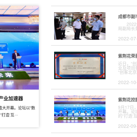
成都市副
2022
局副局长黄
2022-07
紫荆花荣
近日，“创
业及项目
“创客北京20
2022-10
产业加速器
紫荆花控
9月17日
”盛大开幕。论坛以“数
开幕。论
造‘互···
的“打造‘互·
2022-09