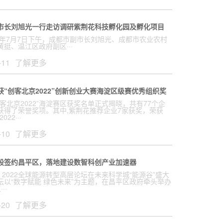
市长刘旭光一行走访调研紫荆花科技孵化园及孵化项目
年7月7日下午，成都市副市长刘旭光、成都市农业农村
挺、温江区政府副区···
-11
了解更多
获“创客北京2022”创新创业大赛海淀区级赛优秀组织奖
客北京2022”海淀赛区获奖名单正式揭晓，共有77个企
获得了荣誉奖项。其中,紫荆花推荐企业7家获奖，荣获
22···
-10
了解更多
股签约昌平区，落地建设数智科创产业加速器
，2022全球能源转型高层论坛在未来科学城“能源谷”盛大
坛以“数字赋能 绿色未来”为主题，在昌平区政府牵头举办
··
-20
了解更多