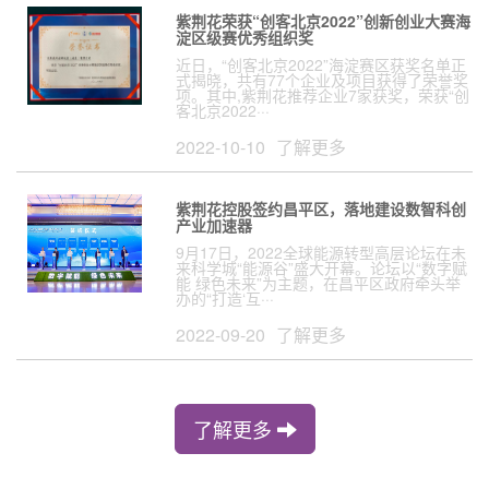
紫荆花荣获“创客北京2022”创新创业大赛海
淀区级赛优秀组织奖
近日，“创客北京2022”海淀赛区获奖名单正
式揭晓，共有77个企业及项目获得了荣誉奖
项。其中,紫荆花推荐企业7家获奖，荣获“创
客北京2022···
2022-10-10
了解更多
紫荆花控股签约昌平区，落地建设数智科创
产业加速器
9月17日，2022全球能源转型高层论坛在未
来科学城“能源谷”盛大开幕。论坛以“数字赋
能 绿色未来”为主题，在昌平区政府牵头举
办的“打造‘互···
2022-09-20
了解更多
了解更多