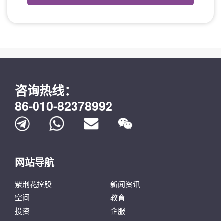
咨询热线：
86-010-82378992
zjh001@btbi360.com
传
真
网站导航
8992
号
码
紫荆花控股
新闻资讯
空间
教育
投资
企服